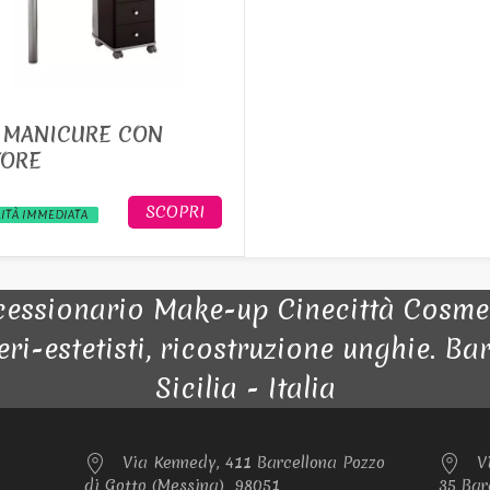
 MANICURE CON
TORE
SCOPRI
ITÀ IMMEDIATA
sionario Make-up Cinecittà Cosmetic
ri-estetisti, ricostruzione unghie. B
Sicilia - Italia
Via Kennedy, 411 Barcellona Pozzo
V
di Gotto (Messina) 98051
35 Bar