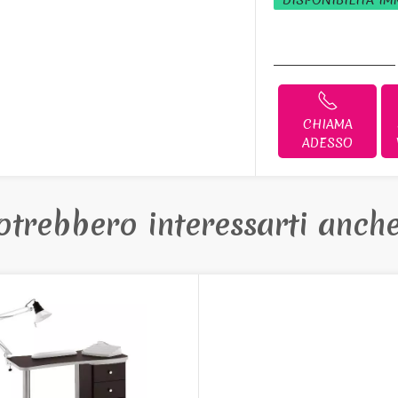
DISPONIBILITÀ IM
CHIAMA
ADESSO
otrebbero interessarti anche