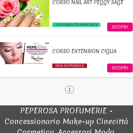
CORSO NAIL ART PEGGY SAGE
DISPONIBILITÀ IMMEDIATA
SCOPRI
CORSO EXTENSION CIGLIA
NON DISPONIBILE
SCOPRI
1
PEPEROSA PROFUMERIE -
Concessionario Make-up Cinecittà
Cosmetica, Accessori Moda,