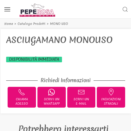
Home
Catalogo Prodotti
MONO USO
ASCIUGAMANO MONOUSO
DISPONIBILITÀ IMMEDIATA
Richiedi Informazioni
CHIAMA
SCRIVI UN
SCRIVI UN
INDICAZIONI
ADESSO
WHATSAPP
E-MAIL
STRADALI
Potrebbero interessarti